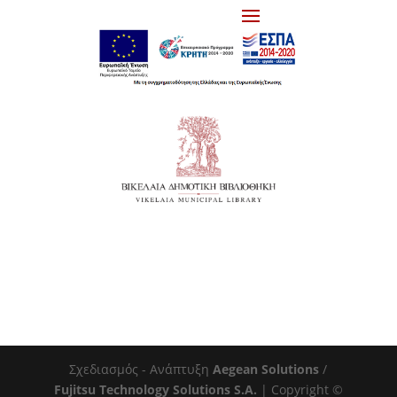
Σχεδιασμός - Ανάπτυξη
Aegean Solutions
/
Fujitsu Technology Solutions S.A.
| Copyright ©