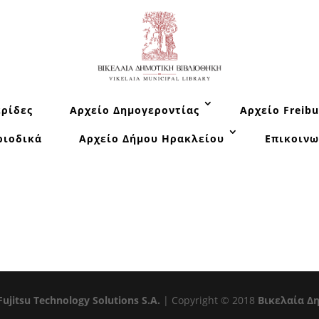
ρίδες
Αρχείο Δημογεροντίας
Αρχείο Freibu
ριοδικά
Αρχείο Δήμου Ηρακλείου
Επικοινω
Fujitsu Technology Solutions S.A.
| Copyright © 2018
Βικελαία Δ