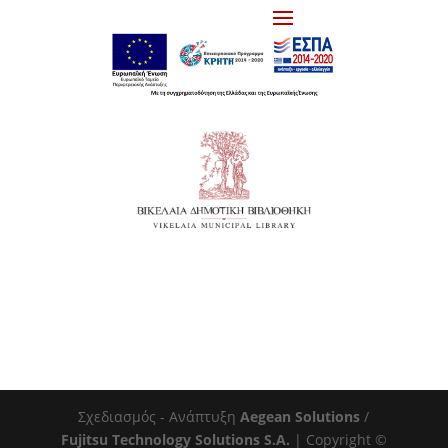
Σχεδιασμός - Ανάπτυξη
Aegean Solutions
/
Fujitsu Technology Solutions S.A.
| Copyright ©