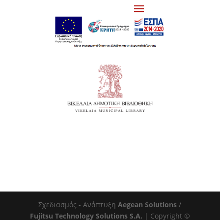
Σχεδιασμός - Ανάπτυξη
Aegean Solutions
/
Fujitsu Technology Solutions S.A.
| Copyright ©