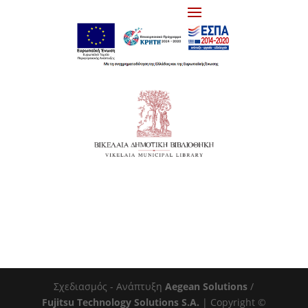
Σχεδιασμός - Ανάπτυξη
Aegean Solutions
/
Fujitsu Technology Solutions S.A.
| Copyright ©