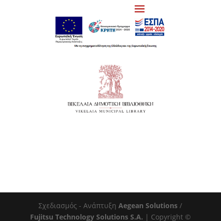
Σχεδιασμός - Ανάπτυξη
Aegean Solutions
/
Fujitsu Technology Solutions S.A.
| Copyright ©