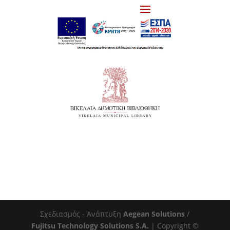
Σχεδιασμός - Ανάπτυξη
Aegean Solutions
/
Fujitsu Technology Solutions S.A.
| Copyright ©