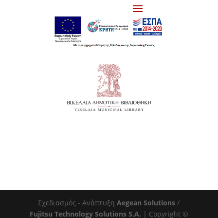
Σχεδιασμός - Ανάπτυξη
Aegean Solutions
/
Fujitsu Technology Solutions S.A.
| Copyright ©