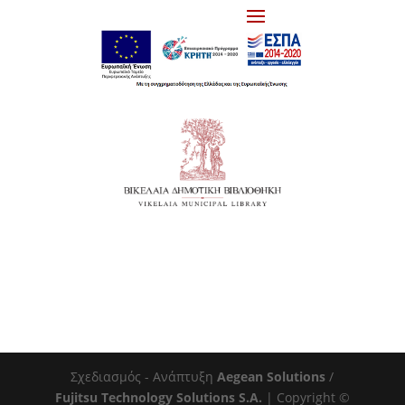
Σχεδιασμός - Ανάπτυξη
Aegean Solutions
/
Fujitsu Technology Solutions S.A.
| Copyright ©