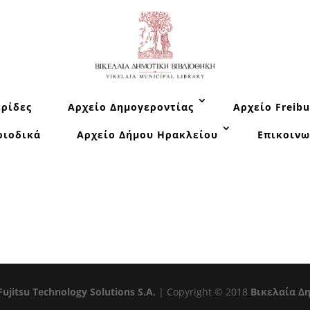
ρίδες
Αρχείο Δημογεροντίας
Αρχείο Freibu
ριοδικά
Αρχείο Δήμου Ηρακλείου
Επικοινω
Fujitsu Technology Solutions S.A.
| Copyright © 2018
Βικελαία Δ