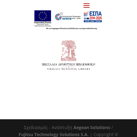
Σχεδιασμός - Ανάπτυξη
Aegean Solutions
/
Fujitsu Technology Solutions S.A.
| Copyright ©