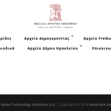
ρίδες
Αρχείο Δημογεροντίας
Αρχείο Freibu
ριοδικά
Αρχείο Δήμου Ηρακλείου
Επικοινω
Fujitsu Technology Solutions S.A.
| Copyright © 2018
Βικελαία Δ