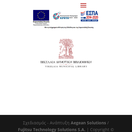
Σχεδιασμός - Ανάπτυξη
Aegean Solutions
/
Fujitsu Technology Solutions S.A.
| Copyright ©