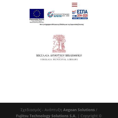
Σχεδιασμός - Ανάπτυξη
Aegean Solutions
/
Fujitsu Technology Solutions S.A.
| Copyright ©