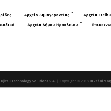
ρίδες
Αρχείο Δημογεροντίας
Αρχείο Freibu
ριοδικά
Αρχείο Δήμου Ηρακλείου
Επικοινω
Fujitsu Technology Solutions S.A.
| Copyright © 2018
Βικελαία Δ