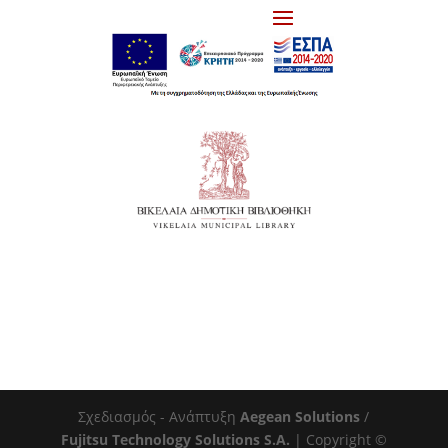
Σχεδιασμός - Ανάπτυξη
Aegean Solutions
/
Fujitsu Technology Solutions S.A.
| Copyright ©