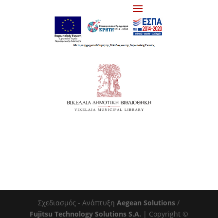
Σχεδιασμός - Ανάπτυξη
Aegean Solutions
/
Fujitsu Technology Solutions S.A.
| Copyright ©