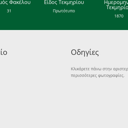
μός Φακέλου
Είδος Τεκμηρίου
Ημερομην
Τεκμηρί
31
Πρωτότυπο
1870
ίο
Οδηγίες
Κλικάρετε πάνω στην αριστερή
περισσότερες φωτογραφίες.