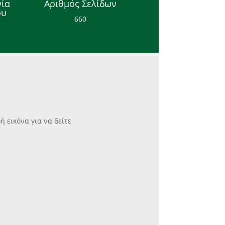
ία
Αριθμός Σελίδων
ου
660
 εικόνα για να δείτε