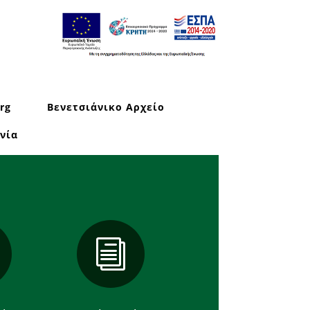
rg
Βενετσιάνικο Αρχείο
νία
i