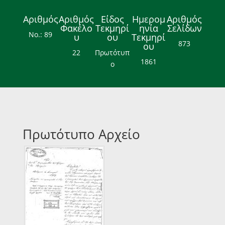
Αριθμός
Αριθμός
Είδος
Ημερομ
Αριθμός
Φακέλο
Τεκμηρί
ηνία
Σελίδων
Νο.: 89
υ
ου
Τεκμηρί
873
ου
22
Πρωτότυπ
1861
ο
Πρωτότυπο Αρχείο