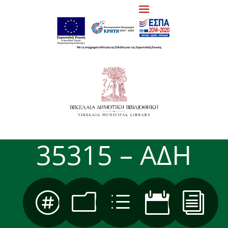
35315 – ΑΔΗ

m
d

i