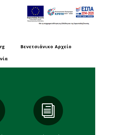
rg
Βενετσιάνικο Αρχείο
νία
i