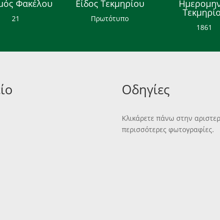
μός Φακέλου
Είδος Τεκμηρίου
Ημερομην
Τεκμηρί
21
Πρωτότυπο
1861
ίο
Οδηγίες
Κλικάρετε πάνω στην αριστερή
περισσότερες φωτογραφίες.