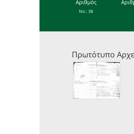
Αριθμός
Αριθ
Νο.: 38
Πρωτότυπο Αρχε