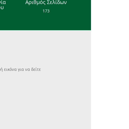
ία
Αριθμός Σελίδων
ου
173
 εικόνα για να δείτε