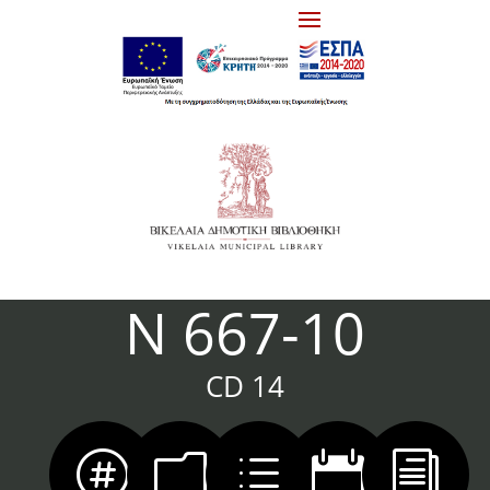
N 667-10
CD 14

m
d

i