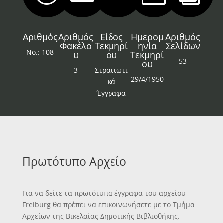
Αριθμός
Αριθμός
Είδος
Ημερομ
Αριθμός
Φακέλο
Τεκμηρί
ηνία
Σελίδων
Νο.: 108
υ
ου
Τεκμηρί
53
ου
3
Στρατιωτι
29/4/1950
κά
Έγγραφα
Πρωτότυπο Αρχείο
Για να δείτε τα πρωτότυπα έγγραφα του αρχείου
Freiburg θα πρέπει να επικοινωνήσετε με το Τμήμα
Αρχείων της Βικελαίας Δημοτικής Βιβλιοθήκης.