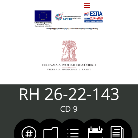
RH 26-22-143
CD 9

m
d

i