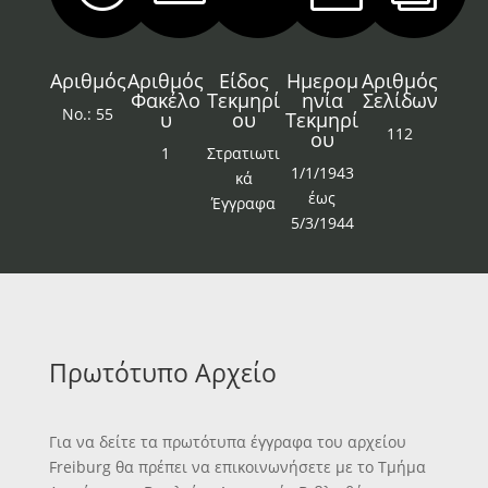
Αριθμός
Αριθμός
Είδος
Ημερομ
Αριθμός
Φακέλο
Τεκμηρί
ηνία
Σελίδων
Νο.: 55
υ
ου
Τεκμηρί
112
ου
1
Στρατιωτι
1/1/1943
κά
έως
Έγγραφα
5/3/1944
Πρωτότυπο Αρχείο
Για να δείτε τα πρωτότυπα έγγραφα του αρχείου
Freiburg θα πρέπει να επικοινωνήσετε με το Τμήμα