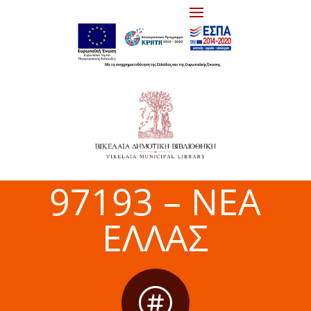
97193 – ΝΕΑ
ΕΛΛΑΣ
