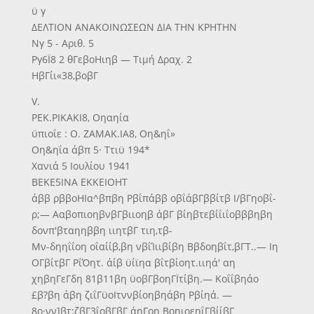
ϋ γ
ΔΕΛΤΙΟΝ ΑΝΑΚΟΙΝΩΣΕΩΝ ΔΙΑ ΤΗΝ ΚΡΗΤΗΝ
Νγ 5 - Αριθ. 5
Ργ6Ϊ8 2 θΓεβοΗιηβ — Τιμή Δραχ. 2
ΗβΓίι«38,βοβΓ
V.
ΡΕΚ.ΡΙΚΑΚΙ8, Οηαηία
ϋπιοΐε : Ο. ΖΑΜΑΚ.ΙΑ8, Οη&ηΐ»
Οη&ηΐα άβπ 5· Ττιϋ 194*
Χανιά 5 Ιουλίου 1941
ΒΕΚΕ5ΙΝΑ ΕΚΚΕΙΟΗΤ
άββ ρββοΗΙα^βπβη Ρβΐπάββ οβΐάβΓββίτβ Ι/βΓηοβΐ-
ρ;— ΑαβοπιοηβνβΓβιιοηβ άβΓ βίηβτεβίΐιΐοβββηβη
δονπ'βταηηββη ιιητβΓ τιη,τβ-
Μν-δηηΐΐοη οΐαίίβ,βη νβΐΊιιβίβη Ββδοηβΐτ,βΓΤ..— Ιη
ΟΓβίτβΓ ΡΐΌητ. άίβ ϋίϊηα βΐτβίοητ.ιιηά' αη
χηβηΓεΓδη 81β11βη ϋοβΓβοηΓΪτίβη.— Κοΐΐβηάο
£β?βη άβη ζιΐΓϋοΙτννβίοηβηάβη Ρβίηά. —
8ο·νν]βτ;ζβΓ3ΐοβΓβΓ άηΓοη ΒοηιοεηΐΓβίίβΓ