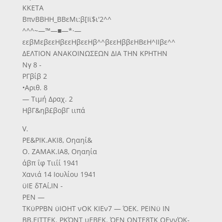
ΚΚΕΤΑ
ΒπνΒΒΗΗ_ΒΒεΜι:β[Ιϊ$ι'2^^
^^^~—™—■—*·—
εεβΜεβεεΗβεεΗβεεΗβ^^βεεΗββεΗΒεΗ^ΙΙβε^^
ΔΕΛΤΙΟΝ ΑΝΑΚΟΙΝΩΣΕΩΝ ΔΙΑ ΤΗΝ ΚΡΗΤΗΝ
Νγ 8 -
ΡΓβίβ 2
•Αριθ. 8
— Τιμή Δραχ. 2
ΗβΓ&ηβ£βοβΓ ιιπά
V.
ΡΕ&ΡΙΚ.ΑΚΙ8, Οηαηί&
Ο. ΖΑΜΑΚ.ΙΑ8, Οηαηία
άβπ ΐφ Τιιΐί 1941
Χανιά 14 Ιουλίου 1941
ϋΙΕ δΤΑί,ΙΝ -
ΡΕΝ —
ΤΚϋΡΡΒΝ ϋΙΟΗΤ νΟΚ ΚΙΕν7 — ΌΕΚ. ΡΕΙΝϋ ΙΝ
ΒΒ.ΕΙΤΤΕΚ. ΡΚΌΝΤ υΕΒΕΚ. ΌΕΝ ΟΝΤΕ8ΤΚ ΟΕννΌΚ-