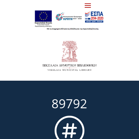
89792
