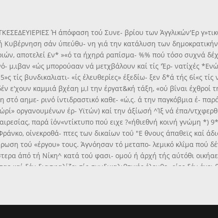
 «ΣΥΝΙΙΙΛΛΙΣΤΚΕΣΕΔΕΥΙΕΡΙΕΣ Ή άπόφαση τού Συνε- βρίου των Άγγλικών'Ερ 
κή Κυβέρνηση σάν ύπεύθυ- νη γιά την κατάλυση των δημοκρατικήν 
ιών, αποτελεί £ν* »«ό τα ήχηρά ραπίσμα- %% πού τόσο συχνά δέχο
ό- μ,ιβαν «ώς μπορούααν νά μετχβάλουν καί τίς 'Έρ- νατίχές *Ενώ
ν5»ς τίς βυνδικαλιατι- «ίς έλευθερίες» έξεδίω- ξεν δ*ά τής 6ί«ς τίς
έν ε'χουν καμμιά βχέαη μ,Ι την έργατ&κή τάξη, «ού βΐναι έχθροί τ
στό αημε- ρινό ίντιδραστικό καθε- «ώ,ς. ά την παγκόβμια έ- παρά
|ώρί» οργανουμένων έρ- Υϊτών) καί την άξίωσή ^Ίξ νά έπα/ντχφερθ
ιρεσίας, παρά ΐόν«ντίκτυπο πού ειχε ?«ήθιεθνή κοινή γνώμη *) 9
ράνκο, οίνεκροθά- πτες των δικαίων τοΰ "Ε θνους άπαθεϊς καί άδι
ρωση τού «έργου» τους. Άγνόησαν τό μεταπο- λεμικό κλΐμα πού δέ
ΰστερα άπό τή Νίκη^ κατά τού φασι- ομού ή άρχή τής αύτόθι οική
αε καί δέν διασφαλίζει τίς συνδικαλιβτικές έλευθε- ρίες δέν έχει
δικαλιστικής Όμοσπον- δίας δηλ. των Έργατι- κών Ένώσεων όλων 
 χώρας. "Ετβι παραμερίζοντας γιά μιά άκόμη φορά τό έθνικό συμφ
| μερινοί άπίθανοι κυβερ- νήτες κατάφεραν δνα ά¬ κόμη πλήγμα κα
υ τού κόσμου θά μα- ταιώσουν τ&λικά μέ τούς άγώνες Ιτους τα σχέ