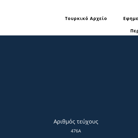
Τουρκικό Αρχείο
Εφημε
Πε
Αριθμός τεύχους
476Α