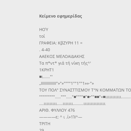
Κείμενο εφημερίδας
ΗΟΎ
τοί
ΓΡΑΦΕΙΑ: ΚβΖΥΡΗ 11 =
. 4-40
ΑΑΕΚΟΣ ΜΕΛΟΑΙΔΑΚΗΣ
Τα π*ντ* γιά τή νίκη τής^'
1ΚΡΗΤ1
■ι......"'
,,ΙΙΙΙΙΙΙΙΙΙΙΙΙ"»"»""""1""1""1»»·"»
ΤΟΥ ΠΟΛ" ΣΥΝΑΣΤΤΙΣΜΟΥ Τ°Ν ΚΟΜΜΑΤΩΝ ΤΟ
"""""""""....."""....."■""""■"■•""■■"«■ιιιιιιιιιιι........ιι
....ιιιιιιιιι.....ιιιιιιι.........ιιιιιιιιιιιιιιι
ΑΡΙΘ. ΦΥΛΛΟΥ 476
————ε; ^ ι .ί»1ΊΙ^—
ΤΡΙΤΗ
29