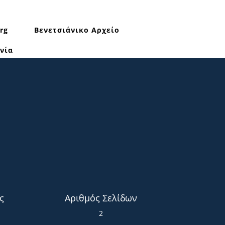
rg
Βενετσιάνικο Αρχείο
νία
ς
Αριθμός Σελίδων
2