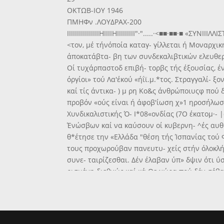
ΟΚΤΩΒ-ΙΟΥ 1946
ΠΜΗΦν .ΛΟΥΔΡΑΧ-200
ΙΙΙΙΙΙΙΙΙΙΙΙΙΙΙΙΗΙΙΙΙΗΙΙΙΙΙΙΙΙΙ"·".....·<■■·■■·■
<τον, μέ τήνόποία καταγ- γίλλεται ή Μοναρχι
άποκατάβτα- βη των συνδεκαλιβτικών ελευθερ
Οί τυχάρπαστοδ επιβή- τορβς τής έξουσίας, έν
όργίοι» τού Λα'έκού «ήΐϊ.μ.*τος. Στραγγαλί- ξο
καί τίς άντικα- ) μ ρη Κο&ς άνθρώποιυςφ πού δ
προβόν «ούς είναι ή άφοβ'ίωση χ»1 ηροσήλωση 
Χυνδικαλιστικής Ό- Ι*08«ονδίας (7Ο έκατομ·- 
Ένώσβων καί να καύσουν οί κυβερνη- ^ές αυθα
θ*έτησε την «Ελλάδα "θέση τής Ίσπανίας τού Φ
τους προχωρούβαν πανευτυ- χείς στήν όλοκλή
συνε- ταιρίζεσθαι. Δέν έλαβαν ύπ» δψιν ότι 
ρισμένη διεθνώς καί κά Θε χώρα πού δέν σέβετ
Στάθηκαν άντιμέτω- «Οί τής Παγκόσμιας Συν 
είναι καί ή άνεξαρτηαία των συνδικάτων κάθε
λερναία υδρα τα ερ- γατικά συνδικάτα οί ση-
έχοντας στό πλευ- ρό τους την έργατιά ό- λο