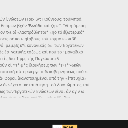
γ»τικών Ένώσεων (Τρέ- ΐντ Γιούνιους) τούΜπρά
θεσμών βχήν 'Ελλάδα καί ζητεϊ- ΐΛΐ ή άμεαη
ν τ«ι οί «λαοπρόβλητοι* «ηο τό έξωτερικό*
σεις σέ κομ- ηίρβους τού κομματε- «ιβθ
 νό- ρ.ιμ.βς κ*ί κανονικάς δ«- τών Έργατεκών
ής έρ· γατικής τάξεως καί πού το 1μοναδικό
 τίς δια-1 ρρς τής Παγκόσμι »5
ούν οί ^1*·μ*ς διοικήσεις των *{»Τ*'»6κών
*σιστική αύτη ενεργεια % κυβερνήσεως πού έ-
ά- φοροι, ίκανοποιημένοι από την «έπιτυχία»
ν ά- νέχεται καταπάτηση τού δικαιώματος τού
αεως τών'Έργατικών Ένώσεων είναι άν αγ ν ω
 θέση άνά- μβσα στά Ένωμένα "Ε- θνη.
των χωρών πού ε'νας άπό τούς βκοπούς της
έρον καί θυ· σιάζοντας βτή κομματική τους
τά τής χώρας μας. Οί Έλληνες ομως ερ- γάτες
δεα των έχθρών τους καί θά έπαναφέρο»ν την