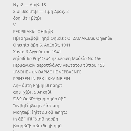
Νγ ι8 — Άριβ. 18
2 ϋΓβεοΙιπιβ — Τιμή Δραχ. 2
δοηΓίίτ.1βίτβΓ
V.
ΡΕΚΡΙΚΑΚΙδ, ΟΗβηίβ
ΗβΓαη3£βοβΓ ηηά Οηιοΐε : Ο. ΖΑΜΑΚ.ΙΑ8, Οη&ηί&
Οηειηία άβη 6. Αη£ηβτ, 1941
Χανιά 6 Αγγούστου 1941
εηΐδθΐιθδ Ρΐη^ζευ^ ηευ.εδϊεη Μοάεΐδ Νο 156
Γερμανικόν άεροττλάνον νεωτάτου τύτιου 155
τΓδΟΗΕ - υΝΟΑΡΙδΟΗΕ νΕΡΒΑΕΝΡΕ
ΡΡΙΝ3ΕΝ ΙΝ ΡΕΚ ΙΙΚΚΑΙΝΕ ΕΙΝ
Αη~ άβτη ΡηβηΓβΓηαηρτ-
αη&ΓχίβΓ, 5 Αηκηβί:
Ό&9 ΟοβΓ^θχηηιαηάο άβΓ
"ννβηΓΐη&οητ. £ίοτ αιη
Μοητ&β: ίηίττ&Β οβ_&ηητ,:
Ιη άβΓ ΙΓΙίΓ&ίηβ ηαοβη
βοηηβΐΐβ άβητδοηβ ηηά