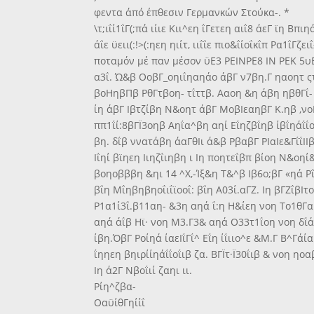
φεντα άπό έπθεσιν Γερμανκών Στούκα-. *
\τ;ιΐί1ΐΓ(;πά ιίιε Κιι^εη ΐΓετεη αιΐ8 άεΓ ϊη Βπιηά
άΐε ϋειι(:!>(:ηεη ηιίτ, ιιΐΐε πιο&ΐίοΐκΐπ Ρα1ΐ
ποταμόν μέ παν μέσον ϋΕ3 ΡΕΙΝΡΕ8 ΙΝ ΡΕΚ 5υΕ
α3ΐ. Ώ&β ΟοβΓ_οηιΐηαηάο άβΓ ν7βη.Γ ηαοητ ςτ
βοΗηβΠβ ΡθΓτβοη- τΐττβ. Ααοη &η άβη ηβθΓΐ- £
ίη άβΓ Ιβτζίβη Ν&οητ άβΓ ΜοβΙεαηβΓ Κ.ηβ ,νοΓ
ππ1ΐί:8βΓΪ3οηβ Αηΐα^βη αηί Εΐηζβΐηβ ίβΐηάΐΐοη
βη. δΐβ ννατάβη άαΓθΙι ά&β ΡβαβΓ ΡΙαΙε&ΓΐΐΙΙ
Ιΐηί βϊηεη Ιιηζΐιηβη ι Ιη ποητεΐβπ βίοη Ν&οη
βοηοβββη &ηι 14 ^Χ,-Ίξ&η Τ&^β Ιβ6ο;βΓ «ηά Ρΐ
βΐη Μΐηβηβηοΐιΐϊοοΐ: βΐη Α03ί.αΓΖ. Ιη βΓΖΐβΙτ
Ρ1α1ί3ΐ.β11αη- &3η αηά ΐ:η Η&ίεη νοη Το1θΓα1
αηά άΐβ Ηϊ· νοη Μ3.Γ3& αηά Ο33τ1ΐοη νοη δΐάί 
ίβη.ΌβΓ Ροίηά ίαεΙΐΓΐ^ Εΐη ίΐιιο^ε &Μ.Γ Β^Γά
ΐηηεη βηιρίίηάΐΐοΐιβ ζα. ΒΓΪτ·Ϊ30ΐιβ & νοη ηο
Ιη ά2Γ Νβοΐιί ζαηι ιι.
Ρίη^ζβα-
ΟαϋίθΓηίίΐ