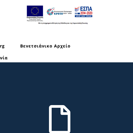
rg
Βενετσιάνικο Αρχείο
νία
