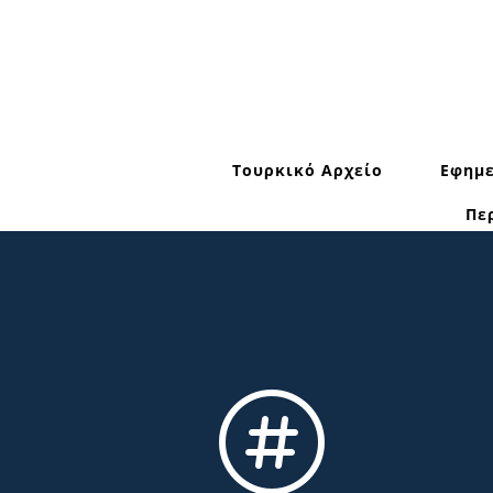
Τουρκικό Αρχείο
Εφημε
Πε
