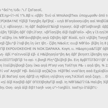
 ^δεΐ^η !ϋδι·."ι.Γ ζαΓαεοΙί,
Γζειΐ£Έ;ηρ<ί1<Λΐ 1'Ίι.Ββ ν.-εββτ· Ένΰ οί ΜπολσεβΤκοι ύποχωροθν άπό
Ρΐ)ΚΒΑ1ΝΕ Υΐβΐβ Τοηηβη δρΓβη£ - ιιηά ΒΓαηάοοηιϋβη ααί Μοβΐί&ιι 
ί_τ: οβΐεαηητ.: Ιη άβΓ δαβάηΙΐΓ&ΐηβ τηαοητ. άίβ νβΓίοΙβταηβ: ά
βη Τβΐΐβη άβΓ Οβτ,ίΓοητ. νβΓΐαηίβη άΐβ ΟρβΓαΙΐο- »βη γ ΐ3.ηηΐ36
 αΐΐβηι ίπι ΝθΓάννββτβη αηά Οβτβη άβΓ 8ίαάί, ηιΐτ νίβΐβη Τοηηβη 
β ζβιι^β ί1οβ·βη ΐη ύετ Ιβτ.- ζίβη Ν&οΐιτ; ειιιβ ΝθΓάο- βΐβη ΐη 
βΓΪβ ΕΚΡΟΙ/ΟΚΕΙΟΗΕ ΙΝ ΝΟΚ.ΏΑΡΑΙΚΑ. Κογπ, ιι. Η&αρτςια&ΓίΐβΓ άβΓ 
ί&η- άβί Ι^αίτνναίίβ £β- £ Η&ΐβηαηΐα^βη &η άβΓ βεηοττ.ίβεηβη ηη
ειΐΕίΐΓΓΐΙΙβΓΐβ 1ο ογϊ- τ.βοηβ Ρΐη^ζβιΐβτβ βο. Εϊη 8ρβΓΓΐΐΓδΟ11βΓ
οη ΐταΐίβηίβοηβ ζαηι ΐΙκα αηά ΡΓοηΙ νοη ΤοΙΐΓηΙε Ρ&- ι αηά Ιβη. %
ί νοΓ ΑηΙεβΓ Ηβ- δοΐιίϊίβ αηζ&ζτα- ΗίβΓθεί νναΓάεη ααά Εχρΐοβίο-
βΐ ΒαΓαηΐ ηοη άβΓβ ιη Ηβίεη ιηΐϊβτεη νοη,Τοΐ3ΐα!ΐ αηά ζαχη . . Εΐη
ία «ηΐ άΐβ ΚαεβΙβ άβΓ 0Γ033βη8γΓΐβ ααβ. Ιη ΝθΓά&£Γί1ί& Ηαΐιβη 3ΐβ
αβηι Οοη- αηά άΐβ δ!β11αη§· νοη ϋ">1οηβίΐτ. ΙοοΓηϋ-ΐΓάΐβΓτ;·