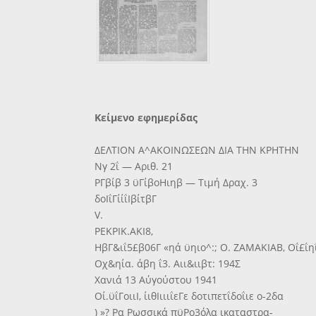
Κείμενο εφημερίδας
ΔΕΛΤΙΟΝ Α^ΑΚΟΙΝΩΣΕΩΝ ΔΙΑ ΤΗΝ ΚΡΗΤΗΝ
Νγ 2ΐ — Αριθ. 21
ΡΓβίβ 3 ϋΓίβοΗιηβ — Τιμή Δραχ. 3
δοΙΐΓίίΐΙβίτβΓ
V.
ΡΕΚΡΙΚ.ΑΚΙ8,
ΗβΓ&ιΐ5£β06Γ «ηά ϋηιο^:; Ο. ΖΑΜΑΚΙΑΒ, Οΐ£ΐη
Οχ&ηία. άβη ΐ3. Αιι&ιιβτ: 194Σ
Χανιά 13 Αύγούστου 1941
Οί.ϋΐΓοιιΙ, ίιθΙιιιΐεΓε δοτιπετΐδοΐιε ο-2δα
) »? Ρα Ρωσσικά πϋΡο3όλα ικαταστρα-