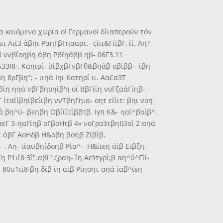
 τα καιόμενα χωρία ο! ΓερμανοΙ δίιαπεροϋν τόν
Αιΐ3 άβηι ΡαηΓβΓηααρτ.- ςΐιι&ΓΐΐβΓ, ΐΐ. Αη?
ββ ννβΐοηβη άβη Ρβΐηάββ ηβ- 06Γ3.11
33Ϊ8·. Καηιρί- ίΙίβχβΓνβΓθ&βηάβ οβΐββ·- ίβη
8ρΓβη°; - ιιηά Ιηι Κατηρί ιι. Αα£α3Τ
8 βΐη ηηά νβΓβηοηίβ'η οί ΒβΓΐΐη νοΓζαάΓίηβ-
ίταΐίβηίβεΐιβη ννΤβηΓηια- οητ είΐιτ: βηι νοη
ά βη^ϋ- βεηβη Οβίΐίτΐββτβ. Ιγπ Κ&- ηαΐ^βοίβ^
 άεΓ 3-ηαΓίηβ οΓβοΗτβ 4» νοΓρο3τβηΙ)3οΐ 2 αηά
 2; άβΓ ΑοΗδβ Η&οβη βοηβ Ζΐβΐβ,
 . Αη- ϊίαϋβηίδοηβ Ρΐα^·- Η&ΐϊεη άΐβ Εϊβζη-
 Ρ1ιΐ8·3ΐ".αβί".ζραη- ΐη Αε§τγρί;β αη^ΰ^Γΐί-
 80ϋ1ιΐ8·βη δΐβ ΐη άΐβ Ρΐηοητ αηά ίαβ^ίεη