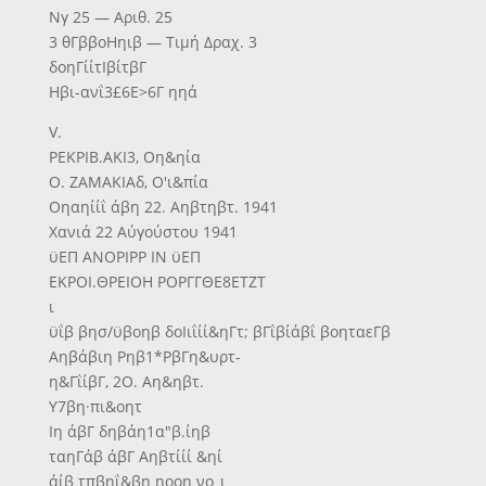
Νγ 25 — Αριθ. 25
3 θΓββοΗηιβ — Τιμή Δραχ. 3
δοηΓίίτΙβίτβΓ
Ηβι-ανΐ3£6Ε>6Γ ηηά
V.
ΡΕΚΡΙΒ.ΑΚΙ3, Οη&ηία
Ο. ΖΑΜΑΚΙΑδ, Ο'ι&πία
Οηαηίίΐ άβη 22. Αηβτηβτ. 1941
Χανιά 22 Αύγούστου 1941
ϋΕΠ ΑΝΟΡΙΡΡ ΙΝ ϋΕΠ
ΕΚΡΟΙ.ΘΡΕΙΟΗ ΡΟΡΓΓΘΕ8ΕΤΖΤ
ι
ϋΐβ βησ/ϋβοηβ δοΙιΐίί&ηΓτ; βΓΐβίάβΐ βοηταεΓβ
Αηβάβιη Ρηβ1*ΡβΓη&υρτ-
η&ΓΐίβΓ, 2Ο. Αη&ηβτ.
Υ7βη·πι&οητ
Ιη άβΓ δηβάη1α"β.ίηβ
ταηΓάβ άβΓ Αηβτίίί &ηί
άίβ τπβηΐ&βη ηοοη νο_ι