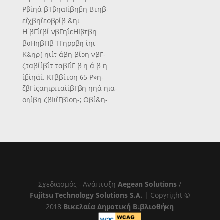
Ρβΐηά βΤβηαΙΐβηβη Βτηβ-
εΐχβηΐεοβρίβ &ηι
ΗίβΓΐϊβί νβΓηΐεΗΙβτβη
βοΗηβΠβ ΤΓηρρβη ΐηι
Κ&ηρ{ ηιίτ άβη βίοη νβΓ-
ζταβίίβΐτ ταβΙΐΓ β η ά β η
ίβίηάΐ. ΚΓββίτοη 65 Ρ»η-
ζβΓΐςαηιρϊταίΐβΓβη ηηά ηια-
οηίβη ζβΙιΐΓβϊοη-; Οβί&η-
β
Ιηι 8ββο;βΙ)ίβτ; ηηι Εη-
?1&ηά οββοΗ&βάΐ&τβ άίβ
^1xίI:τα£ιίίβ &ηι Τβ&β
Βοτηΐ3βητ;Γβί£βΓ βίη
Η&ηάβΐδδοηΐίί.
ΓΪοΗτβΙβη
Σχεδιασμός - Ανάπτυξη
Aegean Solutions
/
βίοη ίβτ
Fujitsu Technology Solutions S.A.
| Copyright ©
αζβΓ-β ηηά Ηαίβη&η1&-
2018
Βικελαία Δημοτική Βιβλιοθήκη
8Τβη βη άβΓ Οβτ -ηηά δηβά-