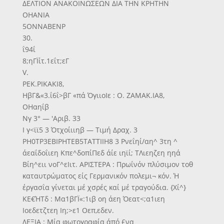
ΔΕΛΤΙΟΝ ΑΝΑΚΟΙΝΩΣΕΩΝ ΔΙΑ ΤΗΝ ΚΡΗΤΗΝ
ΟΗΑΝΙΑ
5ΟΝΝΑΒΕΝΡ
30.
ΐ94ΐ
8;ηΓΪίτ.1εΐτ;εΓ
V.
ΡΕΚ.ΡΙΚΑΚΙ8,
ΗβΓ&«3.ΐ6ΐ>βΓ «πά ΌγιιοΙε : Ο. ΖΑΜΑΚ.ΙΑ8,
ΟΗαηΐβ
Νγ 3° — 'Αριβ. 33
Ι γ<ϊϊ5 3 Ότχοίιιηβ — Τιμή Δραχ. 3
ΡΗ0ΤΡ3ΕΒΙΡΗΤΕΒ5ΤΑΤΤΙΙΗ8 3 Ρνεΐηί/αη^ 3τη ^
άεαΐδοΐιεη Κπε^δοπίΠεδ άίε ιηϊί; ΤΛιεηζεη ηηά
Βίη^ειι νοΓ^εΙιτ. ΑΡΙΣΤΕΡΑ : Πρωΐνόν πλύσιμον τοθ
καταυτρώματος είς Γερμανικόν πολεμι¬ κόν. Ή
έργασΐα γίνεται μέ χσρές καί μέ τραγούδια. {Χί^}
ΚΕ€ΉΤδ : Μα1βΓΪ«:1ιβ οη άεη Όεατ<;α1ιεη
Ιοεδετζτεη Ιη;>ε1 Οεπ,εδεν.
ΔΕΞΙΑ : Μία φωτογραφία άπό £να