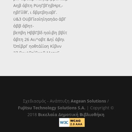
Αηβ άβτη ΡϋηΓβΓηβΗρτ,-
ηβΓίΐθΓ, ι δβρτβηιοβΓ.
ϋ&3 ΟϋβΓΐεοΐηΐηαηάο άβΓ
άββ άβητ-
βεπβη ΗββΓβδ ηαΐιβη ββίτ
άβτη 26 Αιι^αβτ &ηί άβηι
ΌπίβρΓ ηοθτάΐίοη Κΐβνν
27 βον^βτίβοηβ ΜοτοΓ -
ηηά Καηοηβηϋοοτβ νβΓ-
ηίοητβτ. Ιπι νβΓΐβηίβ άβΓ
Εβτΐαηάβ
άβΓ αη άβΓ ννββτ;-
_αββτβ £β1β?βηβ Ηαίβη
Η&ρβαΐ ?βηοΐηηιβη. Ββί
αβη αχη 28.8. βο?β3οη1θ83β-
Σχεδιασμός - Ανάπτυξη
Aegean Solutions
/
πβπ Κβεπιρίβη ηηι Κ,βν&Ι
Fujitsu Technology Solutions S.A.
| Copyright ©
—«Γάβπ ΐζ 432 Μβππ β,β-
2018
Βικελαία Δημοτική Βιβλιοθήκη
ίαη?βηρ;βηοηιηιβη, βοννΐβ
293 Οββοηαβτζβ, 91 Ρ&η-