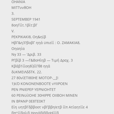
ΟΗΑΝΙΑ
ΜΙΤΤννθΟΗ
3.
5ΕΡΤΕΜΒΕΡ 1941
8οηΓίίτ.1βίτ:βΓ
V.
ΡΕΚΡΙΚΑΚΙ8, Οη&ηίβ
ΗβΓ&η3?βοβΓ ηηά ϋπιεΐΐ : Ο. ΖΑΜΑΚΙΑ8,
Οηαηία
Νγ 33 — 'Δριβ. 33
ΡΓβίβ 3 —Γ&ΒοΗΐηβ — Τιμή Δραχ. 3
Κβάβ1ίΐοη8ΐ)ΐΐΓθ8 ηηά
δϋΚΜΕΙΛδδΤΚ. 22.
27 80νΐΕΤΙ80ΗΕ ΜΟΤΟΡ-__[Ι
1)ΙιΌ ΚΟΝΟΝΕΝΒΟΟΤΕ νΥΙΙΡΟΕΝ
ΡΕΝ ΡΝΙΕΡΕΡ ΥΕΡΝΙΟΗΤΕΤ
60 ΡΕΙΝϋίΙΟΗΕ 30ΗΙΡΡΕ ΟΙΙΒΟΗ ΜΙΝΕΝ
ΙΝ ΒΡΑΝΡ 0Ε8ΤΕ0ΚΤ
Είη υητβΓδββοοτ νβΓββηΙετβ ίΐπ Ατΐαητίΐε 4
βπ^ΐίβοΐιβ ΗαηάβΙββοΗίίίβ