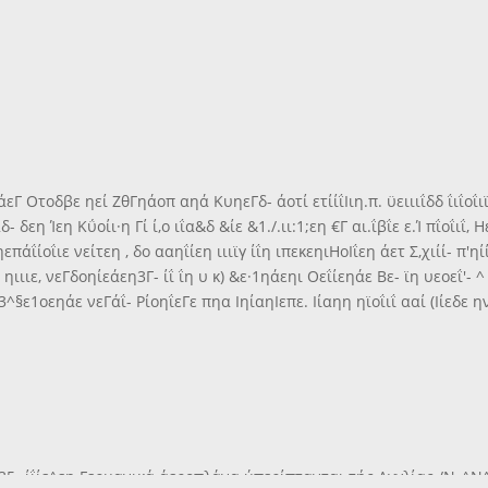
Γ Οτοδβε ηεί ΖθΓηάοπ αηά ΚυηεΓδ- άοτί ετίίΐΙιη.π. ϋειιιΐδδ ΐιΐοΐιϊ: 
 δεη Ίεη Κΰοίι·η Γί ί,ο ιΐα&δ &ίε &1./.ιι:1;εη €Γ αι.ΐβΐε ε.Ί πΐοΐιΐ, Η
ηεπάΐίοΐιε νείτεη , δο ααηΐίεη ιιιϊγ ίΐη ιπεκεηιΗοΙΐεη άετ Σ,χιίί- π'η
τ ηιιιε, νεΓδοηίεάεη3Γ- ίΐ ΐη υ κ) &ε·1ηάεηι Οεΐίεηάε Βε- ϊη υεοεΐ'- ^
3^§ε1οεηάε νεΓάΐ- ΡίοηΐεΓε πηα ΙηίαηΙεπε. Ιίαηη ηϊοΐιΐ ααί (Ιίεδε η
η 35- ίΐίε^εη Γερμανικά άεροπλάνα ύπερίπτανται τής Αγγλίας /Ν_^Ν^