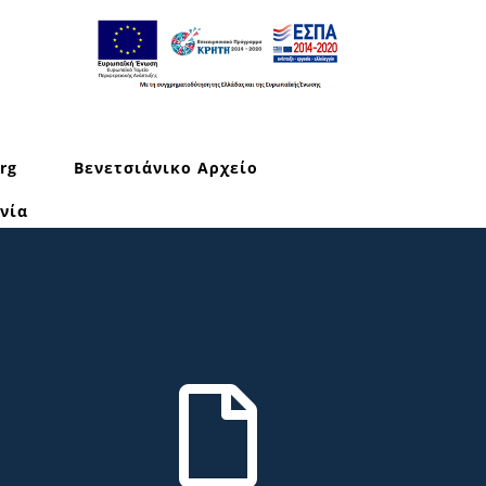
rg
Βενετσιάνικο Αρχείο
νία
