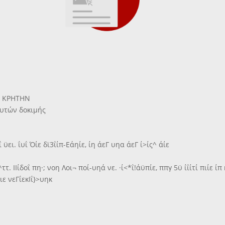
Ν ΚΡΗΤΗΝ
αυτών δοκιμής
πιίΐ ϋει. ΐυΐ Όίε δϊ3ΐίπ-Εάηίε, ίη άεΓ υηα άεΓ ί>ίς^ άίε
Λ^ττ. ΙΙίδοΐ πη·; νοη Λοι¬ ποί-υηά νε. ·ί<*ΐ!άϋπίε, ππγ 5ϋ ίΐίτί πιίε ί
θιε νεΓΐεκΙΐ}>υηκ