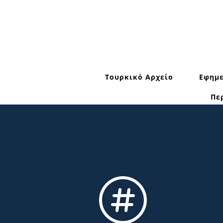
Τουρκικό Αρχείο
Εφημε
Πε
