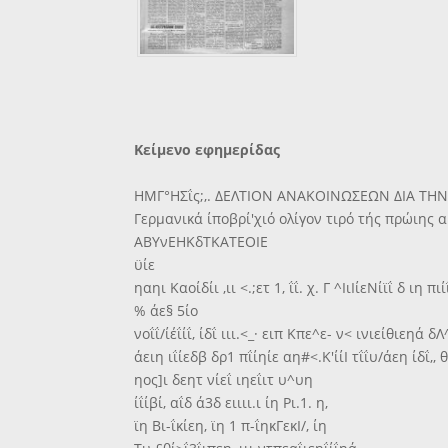
Κείμενο εφημερίδας
ΗΜΓ°ΗΣΐς;,. ΔΕΛΤΙΟΝ ΑΝΑΚΟΙΝΩΣΕΩΝ ΔΙΑ ΤΗ
Γερμανικά ίποβρί'χιό ολίγον τιρό τής πρώιης 
ΑΒΥνΕΗΚδΤΚΑΤΕΟΙΕ
ϋίε
ηαηι Καοίδίι ,ιι <.;ετ 1, ΐΐ. χ. Γ ^ΙιΙίεΝίϊΐ δ ιη 
% άε§ 5ίο
νοΐΐ/ίέΐίΐ, ίδΐ ιιι.<_· ειπ Κπε^ε- ν< ινιείθιεηά δ
άειη ιΐίεδβ δρ1 πΐίηίε αη#<.Κ'ίίΙ τΐΐυ/άεη ίδΐ,, 
ηος]ι δεητ νίεΐ ιηεΐιτ υ^υη
ίΐίβί, αΐδ ά3δ ειιιι.ι ίη Ρι.1. η,
ϊη Βι-ΐκίεη, ϊη 1 π-ΐηκΓεκΙ/, ίη