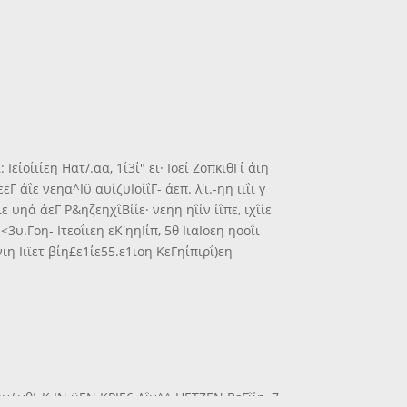
Ιείοΐιΐεη Ηατ/.αα, 1ΐ3ί" ει· Ιοεΐ ΖοπκιθΓί άιη
εεΓ άΐε νεηα^Ιϋ αυίζυΙοίΐΓ- άεπ. λ'ι.-ηη ιιΐι γ
ίίε υηά άεΓ Ρ&ηζεηχΐΒίίε· νεηη ηΐίν ίΐπε, ιχΐίε
 <3υ.Γοη- Ιτεοΐιεη εΚ'ηηΙίπ, 5θ ΙιαΙοεη ηοοΐι
νιη Ιιϊετ βίη£ε1ίε55.ε1ιοη ΚεΓηίπιρΐ)εη
ν/ νθΙ_Κ ΙΝ ϋΕΝ ΚΡΙΕ6 Αΐν^^ ΗΕΤΖΕΝ ΒεΓΐίη, 7·