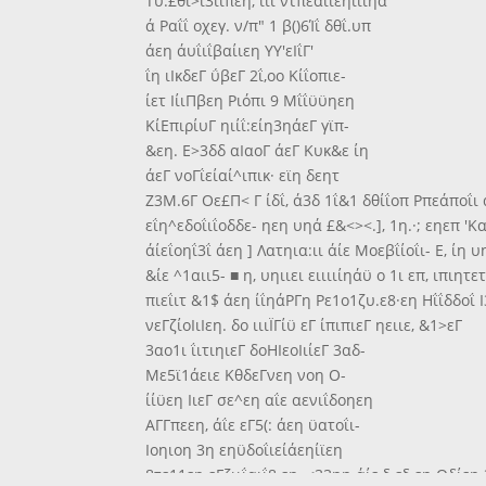
Τυ.£θί>ΐ3ΐιπεη, ιιι ντπεαΐιεηΐίΐηά
ά Ραΐΐ οχεγ. ν/π" 1 β()6Ίΐ δθΐ.υπ
άεη άυΐιΐβαίιεη ΥΥ'εΙΐΓ'
ΐη ιΙκδεΓ ΰβεΓ 2ΐ,οο Κίΐοπιε-
ίετ ΙίιΠβεη Ριόπι 9 Μΐΐϋϋηεη
ΚίΕπιρίυΓ ηιίΐ:είη3ηάεΓ γϊπ-
&εη. Ε>3δδ αΙαοΓ άεΓ Κυκ&ε ίη
άεΓ νοΓΐείαί^ιπικ· εϊη δεητ
Ζ3Μ.6Γ Οε£Π< Γ ίδΐ, ά3δ 1ΐ&1 δθίΐοπ Ρπεάποΐι άε
εΐη^εδοΐιΐοδδε- ηεη υηά £&<><.], 1η.·; εηεπ 'Καδ-
άίεΐοηΐ3ΐ άεη ] Λατηια:ιι άίε Μοεβΐίοΐι- Ε, ίη υ
&ίε ^1αιι5- ■ η, υηιιει ειιιιίηάϋ ο 1ι επ, ιπιητε
πιεΐιτ &1$ άεη ίΐηάΡΓη Ρε1ο1ζυ.ε8·εη Ηΐΐδδοΐ Ι
νεΓζίοΙιΙεη. δο ιιιΪΓίϋ εΓ ίπιπιεΓ ηειιε, &1>εΓ
3αο1ι ΐιτιηιεΓ δοΗΙεοΙιίεΓ 3αδ-
Με5ϊ1άειε ΚθδεΓνεη νοη Ο-
ίίϋεη ΙιεΓ σε^εη αΐε αενιΐδοηεη
ΑΓΓπεεη, άΐε εΓ5(: άεη ϋατοΐι-
Ιοηιοη 3η εηϋδοΐιείάεηίϊεη
8τε11εη εΓζιιΐαιΐ8·εη, <33ηη άίε §·ε§·εη Οδίε