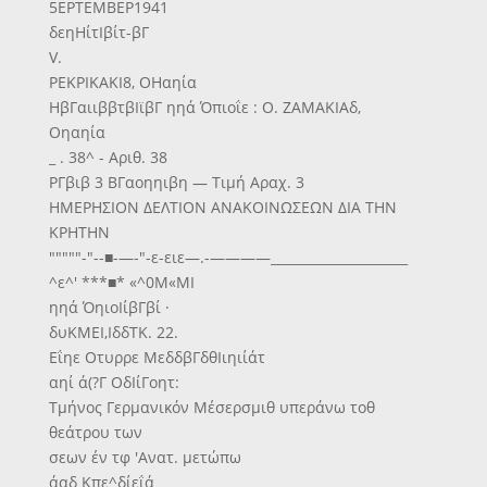
5ΕΡΤΕΜΒΕΡ1941
δεηΗίτΙβίτ-βΓ
V.
ΡΕΚΡΙΚΑΚΙ8, ΟΗαηία
ΗβΓαιιββτβΙϊβΓ ηηά Όπιοΐε : Ο. ΖΑΜΑΚΙΑδ,
Οηαηία
_ . 38^ - Αριθ. 38
ΡΓβιβ 3 ΒΓαοηηιβη — Τιμή Αραχ. 3
ΗΜΕΡΗΣΙΟΝ ΔΕΛΤΙΟΝ ΑΝΑΚΟΙΝΩΣΕΩΝ ΔΙΑ ΤΗΝ
ΚΡΗΤΗΝ
"""""-"--■-—-"-ε-ειε—.-————_____________________
^ε^' ***■* «^0Μ«ΜΙ
ηηά ΌηιοΙίβΓβί ·
δυΚΜΕΙ,ΙδδΤΚ. 22.
Εΐηε Οτυρρε ΜεδδβΓδθΙιηιίάτ
αηί ά(?Γ ΟδΙίΓοητ:
Τμήνος Γερμανικόν Μέσερσμιθ υπεράνω τοθ
θεάτρου των
σεων έν τφ 'Ανατ. μετώπω
άαδ Κπε^δίεΐά