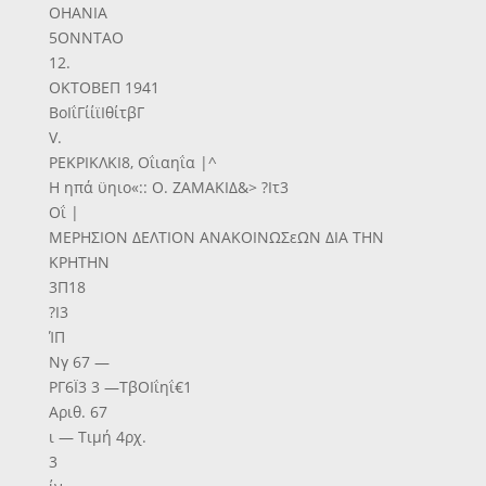
ΟΗΑΝΙΑ
5ΟΝΝΤΑΟ
12.
ΟΚΤΟΒΕΠ 1941
ΒοΙΐΓίίϊΙθίτβΓ
V.
ΡΕΚΡΙΚΛΚΙ8, Οΐιαηΐα |^
Η ηπά ϋηιο«:: Ο. ΖΑΜΑΚΙΔ&> ?Ιτ3
Οΐ |
ΜΕΡΗΣΙΟΝ ΔΕΛΤΙΟΝ ΑΝΑΚΟΙΝΩΣεΩΝ ΔΙΑ ΤΗΝ
ΚΡΗΤΗΝ
3Π18
?Ι3
ΊΠ
Νγ 67 —
ΡΓ6Ϊ3 3 —ΤβΟΙΐηΐ€1
Αριθ. 67
ι — Τιμή 4ρχ.
3