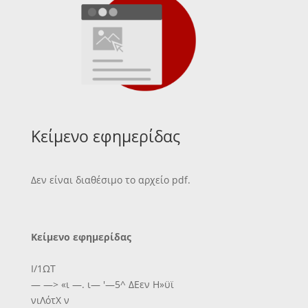
Κείμενο εφημερίδας
Δεν είναι διαθέσιμο το αρχείο pdf.
Κείμενο εφημερίδας
Ι/1ΩΤ
— —> «ι —. ι— '—5^ ΔΕεν Η»ϋϊ
νιΛότΧ ν