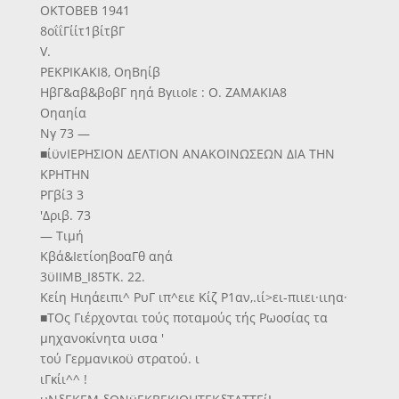
ΟΚΤΟΒΕΒ 1941
8οΐΐΓίίτ1βίτβΓ
V.
ΡΕΚΡΙΚΑΚΙ8, ΟηΒηίβ
ΗβΓ&αβ&βοβΓ ηηά ΒγιιοΙε : Ο. ΖΑΜΑΚΙΑ8
Οηαηία
Νγ 73 —
■ίϋνΙΕΡΗΣΙΟΝ ΔΕΛΤΙΟΝ ΑΝΑΚΟΙΝΩΣΕΩΝ ΔΙΑ ΤΗΝ
ΚΡΗΤΗΝ
ΡΓβί3 3
'Δριβ. 73
— Τιμή
Κβά&ΙετίοηβοαΓθ αηά
3ϋΙΙΜΒ_Ι85ΤΚ. 22.
Κείη Ηιηάειπι^ ΡυΓ ιπ^ειε Κίζ Ρ1αν,.ιί>ει-πιιει·ιιηα·
■ΤΟς Γιέρχονται τούς ποταμούς τής Ρωοσίας τα
μηχανοκίνητα υισα '
τού Γερμανικοϋ στρατού. ι
ιΓκίι^^ !