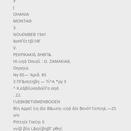
V
(
ΟΗΑΝΙΑ
ΜΟΝΤΑΘ
3.
ΝΟνΕΜΒΕΒ 1941
8οΗΓΪίτ1βΐ1θΓ
V.
ΡΕΚΡΙΚΑΚΙδ, 0Η8ΓΪ&
ΗΙ ιιηά Όπιοΐί : Ο. ΖΑΜΑΚΙΑ8,
Οηαηϊα
Νγ 85— 'Αριδ. 85
3 ΠΓ&οητηβη — Τί^Α *ργ 3
^ Κ,εάβΙίϋοηδοίΐΓο αηά
. 22.
ΓυΕΒΚΒΕΤΙδΜΕΝΒΟΟΕΝ
Βΐη Αρρεΐ ίιη άΐε Β&ιιεηι ιιηά άΐε Βενό11ίεπιη£.—25
ο/ο
Ρπϊτηΐε Γοείηι ΙΙ
ννίβ βΐη ϊ,&ηϊίβηβΓ ρθηί: