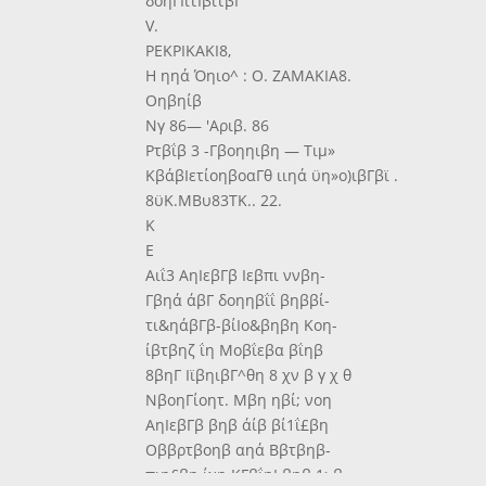
δοηΓΪίτΙβΐτβΓ
V.
ΡΕΚΡΙΚΑΚΙ8,
Η ηηά Όηιο^ : Ο. ΖΑΜΑΚΙΑ8.
Οηβηίβ
Νγ 86— 'Αριβ. 86
Ρτβΐβ 3 -Γβοηηιβη — Τιμ»
ΚβάβΙετίοηβοαΓθ ιιηά ϋη»ο)ιβΓβϊ .
8ϋΚ.ΜΒυ83ΤΚ.. 22.
Κ
Ε
Αιΐ3 ΑηΙεβΓβ Ιεβπι ννβη-
Γβηά άβΓ δοηηβΐΐ βηββί-
τι&ηάβΓβ-βίΙο&βηβη Κοη-
ίβτβηζ ΐη Μοβΐεβα βΐηβ
8βηΓ ΙϊβηιβΓ^θη 8 χν β γ χ θ
ΝβοηΓίοητ. Μβη ηβί; νοη
ΑηΙεβΓβ βηβ άίβ βί1ΐ£βη
Οββρτβοηβ αηά Ββτβηβ-
πιη£βη ίχη ΚΓβΐηΙ βηβ 1>β·