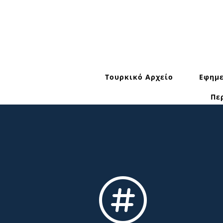
Τουρκικό Αρχείο
Εφημε
Πε
