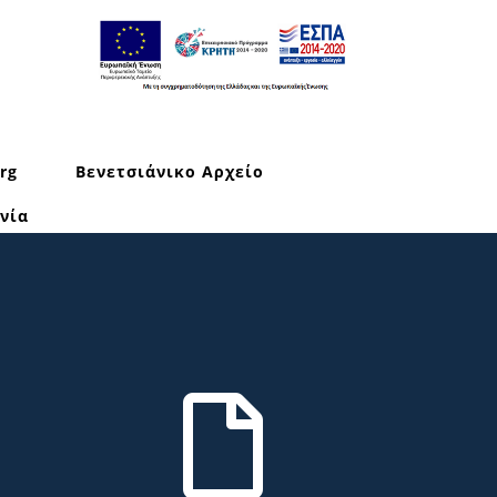
rg
Βενετσιάνικο Αρχείο
νία
