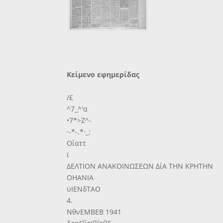
Κείμενο εφημερίδας
/£
^7_^'α
•7*>Ζ^-
·-*-.*·_:
Οΐαττ
ϊ
ΔΕΛΤΙΟΝ ΑΝΑΚΟΙΝΩΣΕΩΝ ΔίΑ ΤΗΝ ΚΡΗΤΗΝ
ΟΗΑΝΙΑ
ϋΙΕΝδΤΑΟ
4.
ΝθνΕΜΒΕΒ 1941