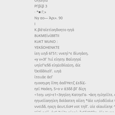
Οηαηία
ΡΓβίβ 3
· *■ Γ;»
Νγ αο— Άρι». 90
Ι
Κ.βά'αΐετίοηδοητο ηηά
8ϋΚΜΕΐνΐ88ΤΙΙ
ΚϋΚΤ ΜϋΝΟ :
ΥΕΚδΟΗΕΝΚΤΕ
ίεη ιιηδ 6Γ51; ννεηί^ε δΐυηάεη,
«γ ν»3Γ ?ιιί είηεηι Βαΐιηηοί
υηΐεΓ\ε§δ είη£εδΙίε£εη, άίε
ΌεΙδδΙΙιεΪΓ. ιιηά
ίτειιάε άεΓ
ηιοοηιρη ΐΐπη άαδ'Ηετζ £εδί£-
ηεΐ Ηαόεη, 5>ο ν ά3δδ βΓ δίςη
<1εηι υηΙ>ε1<3ηηΐεη ΚατηεΓα- •άεη ηιΐηείΐτε, ά
ηηυεΐίαηηίεη δοΐάατεη οίίεη *άίε ιιηΐοδΐίοΐιε 
ννεϊδδ, ηοςη άευτ,ΙΐοΗ νοτ τηΪΓ. ϋίε οΐαυΐίεηε
Κΐ3ΐ.ηεΐΐ. άεΓ Ζϋί?ε ηΐοηί: ζεΓδΙΟΓβη, άΐε Κυη