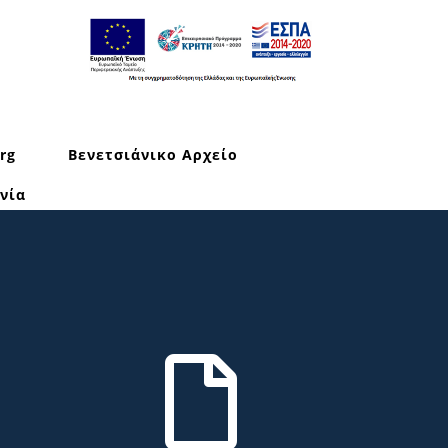
rg
Βενετσιάνικο Αρχείο
νία
