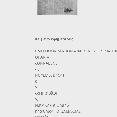
Κείμενο εφημερίδας
ΗΜΕΡΗΣΙΟΝ ΔΕΛΤΙΟΝ ΑΝΑΚΟΙΝΩΣΕΩΝ ΔΊΑ ΤΗ
ΟΗΑΝΙΑ
δΟΝΝΑΒΕΝϋ
- 8.
ΝΟΥΕΜΒΕΒ 1941
ε
V
δοΗΗίτΙβίίβΓ
V.
ΡΕΚΡΙΚΑΚΙ8, Οηβηΐ»
ηηά ϋηιο^ : Ο. ΖΑΜΑΚ.ΙΑ3,