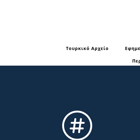
Τουρκικό Αρχείο
Εφημε
Πε
