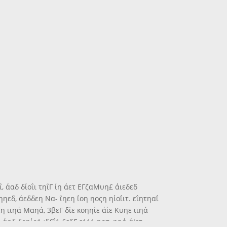
&ΐ, άαδ δίοΐι τηΐΓ ίη άετ ΕΓζαΜυη£ άιεδεδ
αηηεδ, άεδδεη Να- ΐηεη ΐοη ηοςη ηίοΐιτ. εΐητηαΐ
^εη ιιηά Μαηά, 3βεΓ δΐε κοηηΐε άΐε Κυηε ιιηά
ηη άαδ δοηίο1<δ£ΐ1 £εδΓ.ε111 ηατ, ηηά ά!ετ