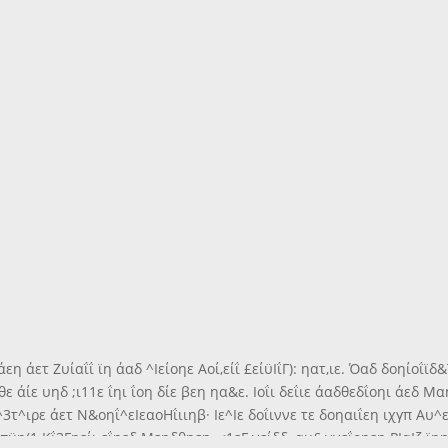
εη άετ Ζυίαΐΐ ϊη άαδ ^Ιείοηε Αοί,είΐ £είϋΙΐΓ): ηατ,ιε. Όαδ δοηίοΐϊδ
θε άίε υηδ ;ι11ε ΐηι ΐοη δίε βεη ηα&ε. Ιοΐι δεΐιε άαδθεδΐοηι άεδ Μ
 ^3τ^ιρε άετ Ν&οηΐ^εΙεαοΗΐιιηβ· Ιε^Ιε δοΐιννε τε δοηαιΐεη ιχγπ Αυ
ε ■ϋη(1 Κΐ3Γηείι εΐηεδ Μεηδθηεη, <1εΓ νείδδ, αυ£ ννεΐοηεη ΡΙαΙζ ϊ