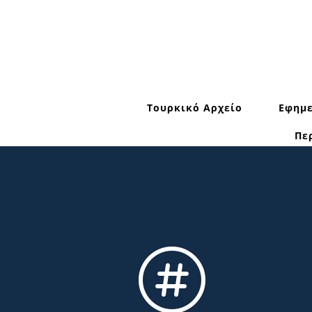
Τουρκικό Αρχείο
Εφημε
Πε
