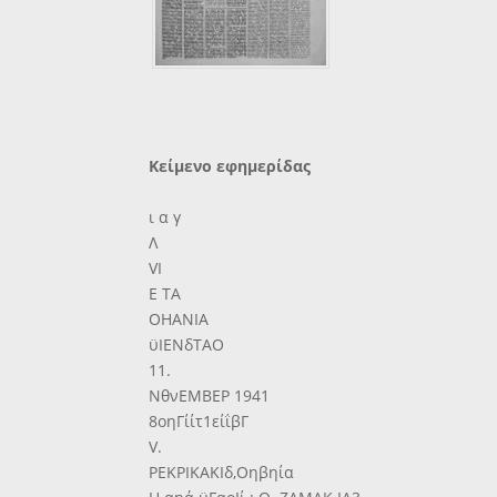
Κείμενο εφημερίδας
ι α γ
Λ
VI
Ε ΤΑ
ΟΗΑΝΙΑ
ϋΙΕΝδΤΑΟ
11.
ΝθνΕΜΒΕΡ 1941
8οηΓίίτ1είΐβΓ
V.
ΡΕΚΡΙΚΑΚΙδ,Οηβηία