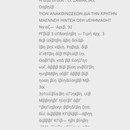
Η αηά ϋΓαοΙί : Ο. ΖΑΜΑΚ.ΙΑ3,
Οηβηίβ
ΤΙΟΝ ΑΝΑΚΟΙΝΩΣΕΩΝ ΔΙΑ ΤΗΝ ΚΡΗΤΗΝ
ΜΑΕΝΝΕΗ ΗΙΝΤΕΗ ΟΕΗ νΕΗΗΜΑΟΗΤ
Νγ αζ— ·Αριβ. 92
ΡΓβίβ 3 ϋΓ&οηΐηβη — Τιμή 4ρχ. 3
8ιβ ίοΐβτβη άβη δοΐάβ-
ΐβη βηί «Ιβιη. Ραβεβ. δίβ
ίΓ»8Τβη άίβ Ρίβτοΐβ ίηι
ΟαβΓίβΙ, «πά ββ ΙΐοηΐΓητ·
νοΓ, άβββ 8ΐβ βίοη ννβΐΐΓβη
ηιηβ88βη οάβΓ άβββ βίβ
ηοοη βίη ίβίηάΐίοηββ Μβ-
3οί
3ο1ιιΐΐβίο;βη ιΐΓίηκβη. ϋίβ
ΜββηηβΓ ηίητβΓ άβΓ
^βηΓΐηβοηΙ: ββηδΓβη ζηπ;
δίιΐ άιβββΒ ΚΓίβίββ—άβηη
άιβββΓ ΚΓίβ— ηβτ βίηβη
•8Μ1, βίηβη νδΐΐίο; η«αβη,