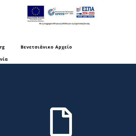
rg
Βενετσιάνικο Αρχείο
νία
