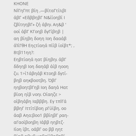
ΚΗΟΝΕ
ΝΪΓηΓπτ βΐη ,—βΐταΓτίΙιβΙ
άβΓ «ΕδββηβΓ Ν&ΐΐοηβΐ Ι
ζβΐτηηβΓ» ζή άβηι Αη&β '
οοί άβΓ ΚΓοηβ δγΓΐβηβ |
αη βίηβη δοηη Ιοη δααάβ
άΊΐΓθΗ Εηςτΐαηά πΐίβ ίοΐβτ*; ,
8τβ11ηη?:
Εηβτΐαηά ηατ βίηβηι άβΓ
δδηηβ Ιοη δαηάβ άίβ ηοοη
ζιι 1>ΐ1άβηάβ Κτοηβ δγτΐ-
βηβ αηκβοοτβη. ΌβΓ
ηηβοητβΓηβ Ιοη δαηά Ηατ
βΐοη ηΐβ νοηι Οΐαηζε >
οΐβηάβη Ιαβββη. Εγ τπΪΓά
ββηΓ Ιττΐτΐβοη ρΓΰίβη, οο
άαβ Αηο;βοο1 ββίηβΓ ραη-
αΓαοΐβοηβη Ιάββ ηηβτζ-
Ιΐοη ΐβτ, οάβΓ οο ββ ηητ