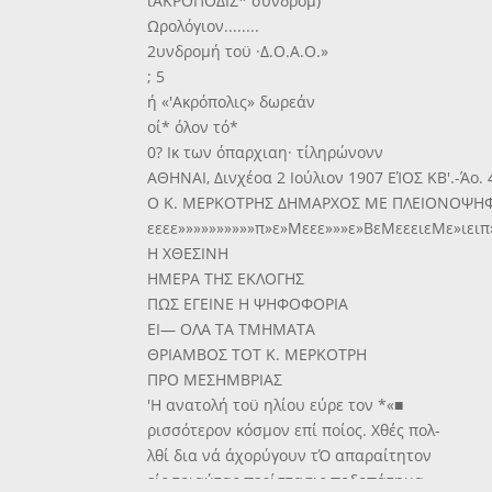
ιΑΚΡΟΠΟΔΙΣ* συνδρομ)
Ωρολόγιον........
2υνδρομή τοϋ ·Δ.Ο.Α.Ο.»
; 5
ή «'Ακρόπολις» δωρεάν
οί* όλον τό*
0? Ικ των όπαρχιαη· τίληρώνονν
ΑΘΗΝΑΙ, Δινχέοα 2 Ιούλιον 1907 ΕΊΟΣ ΚΒ'.-Άο.
Ο Κ. ΜΕΡΚΟΤΡΗΣ ΔΗΜΑΡΧΟΣ ΜΕ ΠΛΕΙΟΝΟΨΗΦΙ
εεεε»»»»»»»»»»π»ε»Μεεε»»»ε»ΒεΜεεειεΜε»ιειπ»
Η ΧΘΕΣΙΝΗ
ΗΜΕΡΑ ΤΗΣ ΕΚΛΟΓΗΣ
ΠΩΣ ΕΓΕΙΝΕ Η ΨΗΦΟΦΟΡΙΑ
ΕΙ— ΟΛΑ ΤΑ ΤΜΗΜΑΤΑ
ΘΡΙΑΜΒΟΣ ΤΟΤ Κ. ΜΕΡΚΟΤΡΗ
ΠΡΟ ΜΕΣΗΜΒΡΙΑΣ
'Η ανατολή τοϋ ηλίου εύρε τον *«■
ρισσότερον κόσμον επί ποίος. Χθές πολ-
λθί δια νά άχορύγουν τΌ απαραίτητον
είς τοιαύτας περίστασις ποδοπάτημα