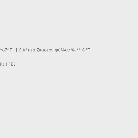
*^ο7^Γ"~[ 6 Α*πτά Ζκαοτον φύλλον %.** 6 "Τ
ε Ι ^Βί