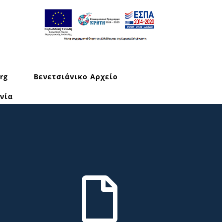
rg
Βενετσιάνικο Αρχείο
νία
