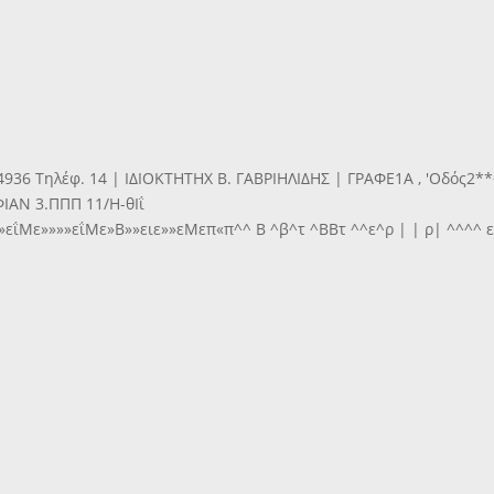
 4936 Τηλέφ. 14 | ΙΔΙΟΚΤΗΤΗΧ Β. ΓΑΒΡΙΗΛΙΔΗΣ | ΓΡΑΦΕ1Α , 'Οδός2*
ΑΝ 3.ΠΠΠ 11/Η-θΙΐ
εΐΜε»»»»εΐΜε»Β»»ειε»»εΜεπ«π^^ Β ^β^τ ^ΒΒτ ^^ε^ρ | | ρ| ^^^^ εΙΙ