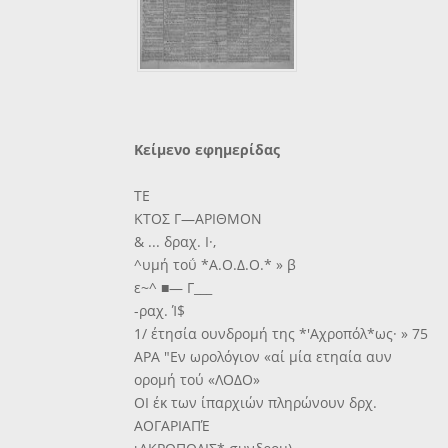
Κείμενο εφημερίδας
ΤΕ
ΚΤΟΣ Γ—ΑΡΙΘΜΟΝ
& ... δραχ. Ι·,
^υμή τοΰ *Α.Ο.Δ.Ο.* » β
ε~^ ■— Γ___
-ραχ. Ί$
1/ έτησία ουνδρομή της *'Αχροπόλ*ως· » 75
ΑΡΑ "Εν ωρολόγιον «αί μία ετηαία αυν
ορομή τού «ΛΟΔΟ»
ΟΙ έκ των ίπαρχιών πληρώνουν δρχ.
ΑΟΓΑΡΙΑΠΈ