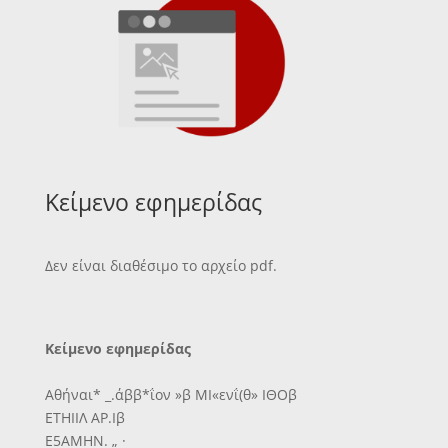
Κείμενο εφημερίδας
Δεν είναι διαθέσιμο το αρχείο pdf.
Κείμενο εφημερίδας
Αθήναι* _.άββ*ΐον »β ΜΙ«ενΐ(θ» ΙΘΟβ
ΕΤΗΙΙΛ ΑΡ.Ιβ
Ε5ΑΜΗΝ. „ ·