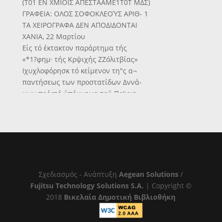
(Τ01 ΕΝ ΧΜΙΟΙΣ ΑΠΕΣΤΑΑΜΕ1Τ0Τ ΜΔΣ)
ΓΡΑΦΕΙΑ: ΟΛΟΣ ΣΟΦΟΚΛΕΟΎΣ ΑΡΙΘ- 1
ΤΑ ΧΕΙΡΟΓΡΑΦΑ ΔΕΝ ΑΠΟΔΙΔΟΝΤΑΙ
ΧΑΝΙΑ, 22 Μαρτίου
Είς τό έκτακτον παράρτημα τής
«*1?φημ· τής Κρψιχής ΖΖόλιτβίας»
Ιχυχλοφόρησκ τό κείμενον τη"ς α¬
παντήσεως των προστατίδων Δννά-
μων πρόςτό ύπόμνημα τοΰ ΠρΙγχη·
ιιος,τδ ό.τοΓον ίχιιέπΐ λέξα τα εξής:
ΚΡΗΤΙϊ!
Γνωστοποιώ ημίν την κατω¬
τέρω απάντησιν των προβτατί-
βκν Δυνάμεων επί των όπερ "ίής
ίνώβεως ύπομνημάτων μου.
Έν Χ«λέπ« τί 22 Μαρτίου 1905.
Σχεδιασμός - Ανάπτυξη
Aegean Solutions
/
ΓΕΩΡΓΙΟΣ
Fujitsu Technology Solutions S.A.
| Copyright ©
"Όμοθΰμως διατεθειμέναι αί προστάτιδες
2018
Βικελαία Δημοτική Βιβλιοθήκη
να παράσχωσι νέον δεΤγμα τής
στραφή δλη ή προσοχή των έπαναστατων.