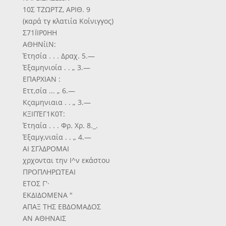
10Σ ΤΖΩΡΤΖ, ΑΡΙΘ. 9
(καρά τγ κλατιία Κοίνιγγος)
Σ71ΪΙΡ0ΗΗ
ΑΘΗΝίϊΝ:
Έτησία . . . Δραχ. 5.—
Έξαμηνιοία . . „ 3.—
ΕΠΑΡΧΙΑΝ :
Εττ,σία ... „ 6.—
Κςαμηνιαια . . „ 3.—
ΚΞΙΠΈΓ1Κ0Τ:
Έτηαία . . . Φρ. Χρ. 8._.
Έξαμγ,νιαία . . „ 4.—
ΑΙ ΣΓλΔΡΟΜΑΙ
χρχονται την Ι^ν εκάστου
ΠΡΟΠΛΗΡΩΤΕΑΙ
ΕΤΟΣ Γ'·
ΕΚΔΙΔΟΜΕΝΑ "
ΑΠΑΞ ΤΗΣ ΕΒΔΟΜΑΔΟΣ
ΑΝ ΑΘΗΝΑΙΣ