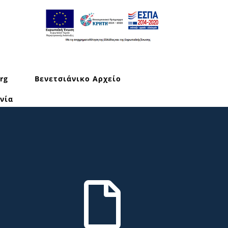
rg
Βενετσιάνικο Αρχείο
νία
