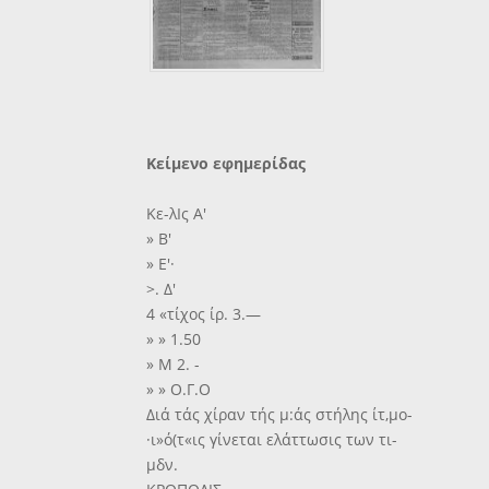
Κείμενο εφημερίδας
Κε-λΙς Α'
» Β'
» Ε'·
>. Δ'
4 «τίχος ίρ. 3.—
» » 1.50
» Μ 2. -
» » Ο.Γ.Ο
Διά τάς χίραν τής μ:άς στήλης ίτ,μο-
·ι»ό(τ«ις γίνεται ελάττωσις των τι-
μδν.