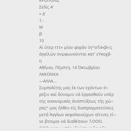
ΚΡΟΠΟΛΙΣ
Σελίς Α'
» Δ'
1.-
Μ
β·
10
Αί ύτερ τττ» μίαν φοράν ίη^ο?ΐ4«β«:ς
άγγίλ,ών σνμφωνοΰνται κατ' εΥκοχβ-
η
Αθήναι, Πέμπτη, 14 Όκτωβρίου
ΛΑΚΟΝΚΑ
—ΑΛΛΑ...
Συμπολίτης μας έκ των εχόντων ό¬
ρεξιν καί δύναμιν νά έργασθοΰν υπέρ
της οικονομικάς άναπτύξεως τής χώ¬
ρας^ μας ήλθεν είς διαπραγματεύσεις
μετά Άγγλων κεφαλαιούχων οΐτινες εί¬
νε βτοιμοι νά διαθέσουν 7,ΟΟΟ,
ΟΟΟ φραγ. υπέρ ιδρύσεως ξενοδο¬