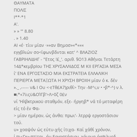
ΘΑΥΜΑΤΑ
ΠΟΛΙΣ
Ι**·*1
Α'.
» » '" 8.80
. » 1.40
ΑΙ «έ· τίιν μίαν ·»»αν Βημοσ»«*«««
εγγβλιών σο<ΐφωνβδνται κατ' ^ ΒΛΑΖΙΟΖ
ΓΑΒΡΙΗΛΙΔΗΓ - "Ετος !£_'. αριθ. §Ο13 Αθήναι Τετάρτη
14Δ*κεμβρΙου ΤΗΣ ΧΡΥΣΑΛΛΙΔΟΣ Μ ΚΙΙ ΕΡΓΑΣΙΑ ΜΕΣΑ
ί' ΕΝΑ ΕΡΓΟΣΤΑΣΙΟ ΜΙΑ ΕΚΣΤΡΑΤΕΙΑ ΕΛΛΑΛΙΚΗ
ΠΕΡΙΕΡΓΑ ΜΕΤΑΞΩΤΑ Η ΧΡΥΣΗ ΒΡΟΧΗ μίαν ό κ. δέν
»._ ,----- ν& Ι Ου <·εΤθ£Α7)ριθΐ> Την -Μ^ι,ν • •β*·^) ν λ.
■ι*«7ϊιςϋ&ΟΊΓβ'>Λ>0ζ 0£ν
νί 'Ηλβκτρικοϋ σταθμόν, εξε- ήργηβ* νά τό μεταφέρη
είς τό έν Φα-
> μίαν ημέραν, ώς άνθο; πρωι'- λτρρψ εργοστάσιον
τού.
υ» χοαψόν ώς εύτυ-χής ίτιχα- Καί χάθί χρόνον,
ί,πι<Γκ«·πτϊται -ήν Εργοστάσιον, χάιρμα όφ%λμοδ