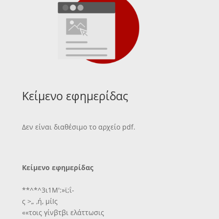
Κείμενο εφημερίδας
Δεν είναι διαθέσιμο το αρχείο pdf.
Κείμενο εφημερίδας
**^*^3ι1Μ':»ϊ;ΐ-
ς >„ ,ή, μίΙς
««τοις γίνβτβι ελάττωσις