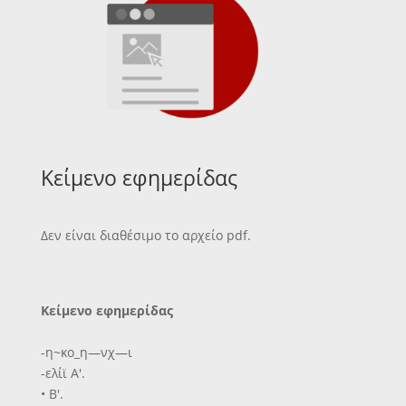
Κείμενο εφημερίδας
Δεν είναι διαθέσιμο το αρχείο pdf.
Κείμενο εφημερίδας
-η~κο_η—νχ—ι
-ελίϊ Α'.
• Β'.