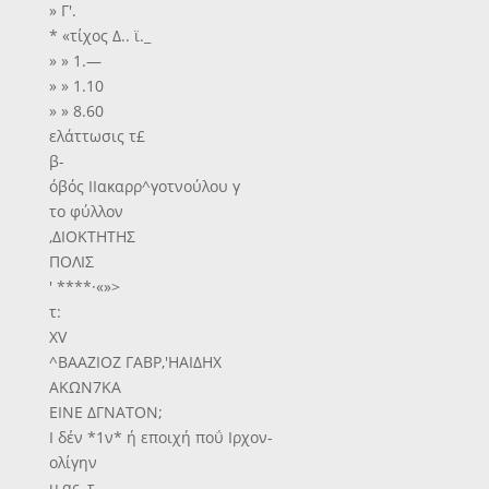
» Γ'.
* «τίχος Δ.. ϊ._
» » 1.—
» » 1.10
» » 8.60
ελάττωσις τ£
β-
όβός ΙΙακαρρ^γοτνούλου γ
το φύλλον
,ΔΙΟΚΤΗΤΗΣ
ΠΟΛΙΣ
' ****·«»>
τ:
XV
^ΒΑΑΖΙΟΖ ΓΑΒΡ,'ΗΑΙΔΗΧ
ΑΚΩΝ7ΚΑ
ΕΙΝΕ ΔΓΝΑΤΟΝ;
Ι δέν *1ν* ή εποιχή ποΰ Ιρχον-
ολίγην
μ,ας, τ