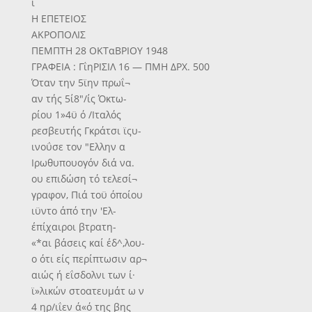
ι
Η ΕΠΕΤΕΙΟΣ
ΑΚΡΟΠΟΛΙΣ
ΠΕΜΠΤΗ 28 ΟΚΤαΒΡΙΟΥ 1948
ΓΡΑΦΕΙΑ : ΓΐηΡΙΣΙΛ 16 — ΠΜΗ ΔΡΧ. 500
Όταν την 5ϊην πρωΐ¬
αν τής 5ί8"/ίς Όκτω-
ρίου 1»4ϋ ό /Ιταλός
ρεσβευτής Γκράτσι ϊςυ-
ινοΰσε τον "Ελλην α
Ιρωθυπουογόν διά να.
ου επιδώση τό τελεσί¬
γραφον, Πιά τοϋ όποίου
ιϋντο άπό την 'Ελ-
έπίχαιροι βτρατη-
«*αι βάσεις καί έδ^,λου-
ο ότι είς περίπτωσιν αρ¬
αιώς ή εΐσδολνι των ί·
ϊ»λικών στοατευμάτ ω ν
4 ηρ/ιΐεν ά«ό της βης