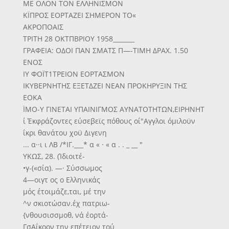
ΜΕ ΟΛΟΝ ΤΟΝ ΕΛΛΗΝΙΣΜΟΝ
ΚΪΠΡΟΣ ΕΟΡΤΑΖΕΙ ΣΗΜΕΡΟΝ ΤΟ«
ΑΚΡΟΠΟΑΙΣ
ΤΡΙΤΗ 28 ΟΚΤΠΒΡΙΟΥ 1958_______
ΓΡΑΦΕΙΑ: ΟΔΟΙ ΠΑΝ ΣΜΑΤΣ Π—-ΤΙΜΗ ΔΡΑΧ. 1.50
ΕΝΟΣ
ΙΥ ΦΟΪΤ1ΤΡΕΙΟΝ ΕΟΡΤΑΣΜΟΝ
ΙΚΥΒΕΡΝΗΤΗΣ ΕΞΕΤΔΖΕΙ ΝΕΑΝ ΠΡΟΚΗΡΥΞΙΝ ΤΗΣ
ΕΟΚΑ
ΪΜΟ-Υ ΓΙΝΕΤΑΙ ΥΠΑΙΝΙΓΜΟΣ ΑΥΝΑΤΟΤΗΤΩΝ,ΕΙΡΗΝΗΤ
ί Έκφράζοντες εύσεβεϊς πόθους οί"Αγγλοι όμιλοϋν
ΐκρι θανάτου χοϋ Διγενη
... α··ι ι ΛΒ /*ΙΓ.___* α « · « α . . _ __ "
ΥΚΩΣ, 28. (Ίδιοιτέ-
•γ-(«σία). —· Σύσσωμος
4—οιγτ ος ο Ελληνικάς
μός έτοιμάζε,ται, μέ την
^ν σκιοτώσαν.έχ πατριω-
{νθουσισσμοθ, νά έορτά-
ΓσΑΐκοον την επέτειον τού