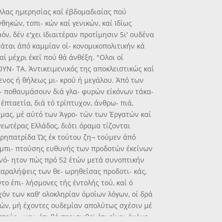
άλλας ημερησίας καΐ έβδομαδιαίας πού
θηκών, τοπι- κών καί γενικών, καί Ιδίως
ν, δέν ε'χει Ιδιαιτέραν προτίμησιν 5ι' ουδένα
τάται άπό καμμίαν οί- κονομικοπολιτικήν κά
ί μέχρι έκεΐ πού θά άνθέξη. "Ολοι οί
ΟΥΝ- ΤΑ. Άντικειμενικός της αποκλειστικώς καί
ενος ή θήλεως μι- κροΰ ή μεγάλου. Άπό των
ά- ποθαυμάσουν διά γλα- φυρών είκόνων τάκα-
ταετία, διά τό τρίπτυχον, άνθρω- πιά,
 μας, μέ αύτό των Άγρο- τών των Έργατών καί
νεωτέρας Ελλάδος, διότι όραμα τίζονται
θερηπατρίδα Ώς έκ τούτου ζη¬ τούμεν άπό
εμπι- πτούσης ευθυνής των προδοτών έκείνων
ανό- ητον πώς πρό 52 έτών μετά συνοπτικήν
παραλήψεις των θε- ωρηθείσας προδοτι- κάς,
ντο έπι- λήσμονες τής έντολής τού, καί ό
χόν των καθ' ολοκληρίαν όμοίων λόγων, οί δρά
ωτών, μή έχοντες ουδεμίαν απολύτως σχέσιν μέ
τεύο¬ μεν, ότι θά περισωθεϊ ότι είναι άκόμη