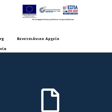
rg
Βενετσιάνικο Αρχείο
νία
