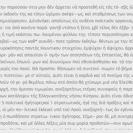
 την παρούσαν στιγ μην δέν άρχεται νά προστεθή είς τάς τό- σβς 
ην ίκδοσίν της κα τόηιν ώρίμου σκέψε¬ ως, καί σταθμίσεως των ουν
δημιούργησεν. Δ,ένάνήκει απολύτως είς ουδένα πολιτικόν οργανισμό
- τοι άπό κανένα παρά- γοντβ ντόπιο ή ξένο, χβί τέλος δέν έξβρ- 
ή τιμή εκάστου πω- λουμένου φύλλου της· τίποτε περισσότερον κα
ς βεβαί¬ ως των καθ* οιονδή¬ ποτε τρόπον έκδηλω- θέντων με την Χ
φυροκόπησις παντός Χουντικου στοιχείου, έμψύχου ή άψύχου, άρρ
με- ράν καί απαισίαν ό- σμήν των σεσηπότων τής έπταετίας, θά 
κείνων, έπωνύ- μων καί άνωνύμων πού εθυσιάσθησαν κα- τά την έπ
ημερίς τοϋ Λαοΰ. Θά προσπα- θήσωμεν νά συντονί- σωμεν τό βήμα
 πιστεύου- με σ' αύτούς. Διότι είναι ή καρδιά καί τό πνεΰμα τής 
λοΰν τό γε- ρό θεμέλιο, πάνω στό όποΐο θά χτίσωμε μιά νέα Έλεύ
άρχή, την άμεσον τιμωρίαν, ανεξαρτήτως ετέρας συναφοΰς ή παρ
 κων κατάληψιν τής Έλληνικοτάτης νήσου Κύπρου. Διότι είναι άδι
 πολιτικοί ήγήτορεςκαί 1 στρατιωτικός, ήγέ της διά πράξεις καί 
ν, οί μέν πο¬ λιτικοί έκλεγεΐ υπό τοΰ Λαοΰ, ανεξαρτή¬ τως άν εγένο
μη ό πωσδήποτε στρατιω- τικοϋ ήγήτορος. Σήμε¬ ρον δέ, μή συντρε
ι, προδόται, καί μέ άλλες λέξεις μία συμ μορία προδοτών—συν ομ
οι, έλεύθεροικαί προκλη- τικοί. Μόνον διά τοθ τρό- που αυτού πισ