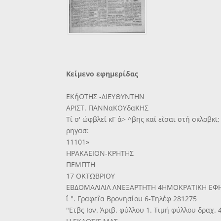
Κείμενο εφημερίδας
ΕΚήΟΤΗΣ -ΔΙΕΥΘΥΝΤΗΝ
ΑΡΙΣΤ. ΠΑΝΝαΚΟΥδαΚΗΣ
Τί σ' ώφβλεΐ κΓ ά> ^βης καί εΐσαι στή σκλοβκϊ;
ρηγασ:
11101»
ΗΡΑΚΑΕΙΟΝ-ΚΡΗΤΗΣ
ΠΕΜΠΤΗ
17 ΟΚΤΩΒΡΙΟΥ
ΕΒΔΟΜΑΛΙΛΙΛ ΛΝΕΞΑΡΤΗΤΗ 4ΗΜΟΚΡΑΤΙΚΗ ΕΦ
ΐ ". Γραφεΐα Βρονησίου 6-Τηλέφ 281275
"Ετβς Ιον. Άριβ. φύλλου 1. Τιμή φύλλου δραχ. 