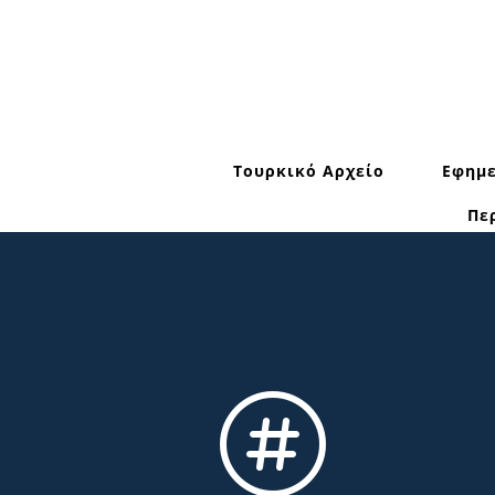
Τουρκικό Αρχείο
Εφημε
Πε
