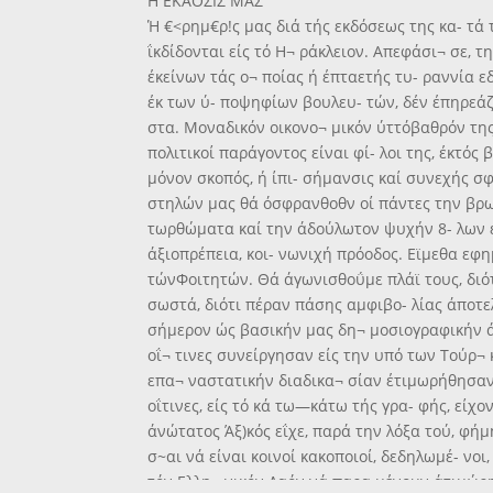
Η ΕΚΑΟΣΙΣ ΜΑΣ
Ή €<ρημ€ρ!ς μας διά τής εκδόσεως της κα- τά
ΐκδίδονται είς τό Η¬ ράκλειον. Απεφάσι¬ σε, τ
έκείνων τάς ο¬ ποίας ή έπταετής τυ- ραννία ε
έκ των ύ- ποψηφίων βουλευ- τών, δέν έπηρεάζε
στα. Μοναδικόν οικονο¬ μικόν ύττόβαθρόν της 
πολιτικοί παράγοντος είναι φί- λοι της, έκτό
μόνον σκοπός, ή ίπι- σήμανσις καί συνεχής σ
στηλών μας θά όσφρανθοθν οί πάντες την βρω
τωρθώματα καί την άδούλωτον ψυχήν 8- λων έ
άξιοπρέπεια, κοι- νωνιχή πρόοδος. Εϊμεθα εφ
τώνΦοιτητών. Θά άγωνισθοΰμε πλάϊ τους, διότι
σωστά, διότι πέραν πάσης αμφιβο- λίας άποτε
σήμερον ώς βασικήν μας δη¬ μοσιογραφικήν 
οΐ¬ τινες συνείργησαν είς την υπό των Τούρ¬
επα¬ ναστατικήν διαδικα¬ σίαν έτιμωρήθησαν 5
οΐτινες, είς τό κά τω—κάτω τής γρα- φής, είχο
άνώτατος Άξ)κός εΐχε, παρά την λόξα τού, φή
σ~αι νά είναι κοινοί κακοποιοί, δεδηλωμέ- νο
τόν Ελλη¬ νικόν Λαόν νά παρα μένουν άτιμώρητ