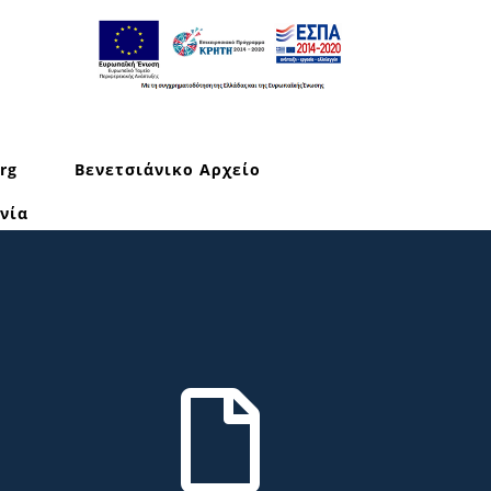
rg
Βενετσιάνικο Αρχείο
νία
