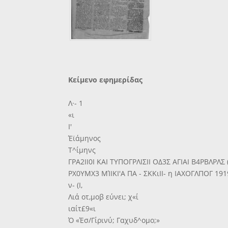
Κείμενο εφημερίδας
Λ·- 1
«ι
Ι'
Έϊάμηνος
Τ^ίμηνς
ΓΡΑ2ΙΙ0Ι ΚΑΙ ΤΥΠΟΓΡΛΙΣΙΙ ΟΔ3Σ ΑΓΙΑΙ Β4ΡΒΛΡΛ
ΡΧ0ΥΜΧ3 ΜΊΙΚΙ'Α ΠΑ - ΣΚΚιΙΙ- η ΙΑΧΟΓΛΠΟΓ 191
ν- (Ι,
Λιά οτ,μοβ εύνει; χ«ί
ιαίτ£9«ι
Ό «Έσ/Γίρινύ; Γαχυδ^ομο;»